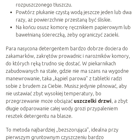
rozpuszczonego tłuszczu.
Powtórz płukanie czystą wodą jeszcze jeden lub dwa
razy, aż powierzchnie przestaną być śliskie.
Na końcu osusz komorę ręcznikiem papierowym lub
bawełnianą ściereczką, żeby ograniczyć zacieki.
Para nasycona detergentem bardzo dobrze dociera do
zakamarków, zakrętów prowadnic i narożników komory,
do których ręką trudno się dostać. W piekarnikach
zabudowanych na stałe, gdzie nie ma szans na wygodne
manewrowanie, taka „kąpiel parowa” z tabletki radzi
sobie z brudem za Ciebie. Musisz jedynie pilnować, aby
nie ustawiać zbyt wysokiej temperatury, bo
przegrzewanie może obciążać
uszczelki drzwi
, a zbyt
długie odparowanie całej wody grozi przypaleniem
resztek detergentu na blasze.
To metoda najbardziej „bezszorująca”, idealna przy
pierwszym gruntownym czyszczeniu bardzo