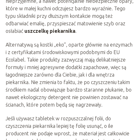
nieprzyjemne, a nawet potencjalnie niebezpieczne opary,
które w małej kuchni odczujesz bardzo wyraźnie. Tego
typu składniki przy dłuższym kontakcie mogą też
odbarwiać emalię, przyspieszać matowienie szyb oraz
osłabiać
uszczelkę piekarnika
.
Alternatywą są kostki „eko”, oparte głównie na enzymach
i z certyfikatami środowiskowymi podobnymi do EU
Ecolabel. Takie produkty zazwyczaj mają delikatniejsze
formuły i mniej agresywne dodatki zapachowe, więc są
łagodniejsze zarówno dla Ciebie, jak i dla wnętrza
piekarnika. Nie zmienia to faktu, że po czyszczeniu takim
środkiem nadal obowiązuje bardzo staranne płukanie, bo
nawet ekologiczny detergent nie powinien zostawać na
ścianach, które potem będą się nagrzewały.
Jeśli używasz tabletek w rozpuszczalnej folii, do
czyszczenia piekarnika lepiej tę folię usunąć, o ile
producent nie podaje wprost, że materiał jest całkowicie