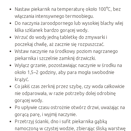
Nastaw piekarnik na temperaturę około 100°C, bez
włączania intensywnego termoobiegu.
Do naczynia żaroodpornego lub wysokiej blachy wlej
kilka szklanek bardzo gorącej wody.
Wrzuć do wody jedną tabletkę do zmywarki i
poczekaj chwilę, aż zacznie się rozpuszczać.
Wstaw naczynie na środkowy poziom nagrzanego
piekarnika i szczelnie zamknij drzwiczki.
Wyłącz grzanie, pozostawiając naczynie w środku na
około 1,5–2 godziny, aby para mogła swobodnie
krążyć.
Co jakiś czas zerknij przez szybę, czy woda całkowicie
nie odparowała, w razie potrzeby dolej odrobinę
gorącej wody.
Po upływie czasu ostrożnie otwórz drzwi, uważając na
gorącą parę, i wyjmij naczynie.
Przetrzyj ścianki, dno i sufit piekarnika gąbką
namoczoną w czystej wodzie, zbierając śliską warstwę