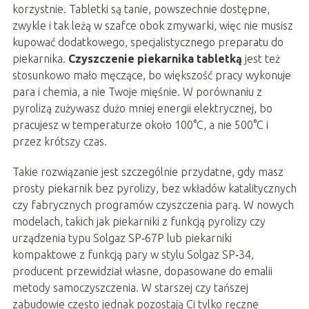
korzystnie. Tabletki są tanie, powszechnie dostępne,
zwykle i tak leżą w szafce obok zmywarki, więc nie musisz
kupować dodatkowego, specjalistycznego preparatu do
piekarnika.
Czyszczenie piekarnika tabletką
jest też
stosunkowo mało męczące, bo większość pracy wykonuje
para i chemia, a nie Twoje mięśnie. W porównaniu z
pyrolizą zużywasz dużo mniej energii elektrycznej, bo
pracujesz w temperaturze około 100°C, a nie 500°C i
przez krótszy czas.
Takie rozwiązanie jest szczególnie przydatne, gdy masz
prosty piekarnik bez pyrolizy, bez wkładów katalitycznych
czy fabrycznych programów czyszczenia parą. W nowych
modelach, takich jak piekarniki z funkcją pyrolizy czy
urządzenia typu Solgaz SP‑67P lub piekarniki
kompaktowe z funkcją pary w stylu Solgaz SP‑34,
producent przewidział własne, dopasowane do emalii
metody samoczyszczenia. W starszej czy tańszej
zabudowie często jednak pozostają Ci tylko ręczne