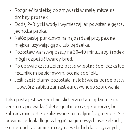
Rozgnieć tabletkę do zmywarki w małej misce na
drobny proszek.
Dodaj 2–3 łyżki wody i wymieszaj, aż powstanie gęsta,
jednolita papka.
Nałóż pastę punktowo na najbardziej przypalone
miejsca, używając gąbki lub pędzelka.
Pozostaw warstwę pasty na 30–40 minut, aby środek
mógł rozpuścić twardy brud.
Po upływie czasu zbierz pastę wilgotną ściereczką lub
ręcznikiem papierowym, oceniając efekt.
Jeśli część plamy pozostała, nałóż świeżą porcję pasty
i powtórz zabieg zamiast agresywnego szorowania.
Taka pasta jest szczególnie skuteczna tam, gdzie nie ma
sensu rozprowadzać detergentu po całej komorze, bo
zabrudzenie jest zlokalizowane na małym fragmencie. Nie
powinna jednak długo zalegać na gumowych uszczelkach,
elementach z aluminium czy na wkładach katalitycznych,