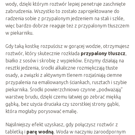
wody, dzięki którym roztwór lepiej penetruje zaschnięte
zabrudzenia. Wszystko to zostało zaprojektowane do
radzenia sobie z przypalonym jedzeniem na stali i szkle,
więc bardzo dobrze reaguje też z przypalonym tłuszczem
w piekarniku.
Gdy taką kostkę rozpuścisz w gorącej wodzie, otrzymujesz
roztwór, który skutecznie rozkłada
przypalony tłuszcz
,
białko z sosów i skrobię z wypieków. Enzymy działają na
resztki jedzenia, środki alkaliczne rozmiękczają tłuste
osady, a związki z aktywnym tlenem rozjaśniają ciemne
przypalenia na emaliowanych ściankach, rusztach i szybie
piekarnika. Środki powierzchniowo czynne „podważają”
warstwę brudu, dzięki czemu łatwiej go zebrać miękką
gąbką, bez użycia druciaka czy szorstkiej strony gąbki,
która mogłaby porysować emalię.
Najsilniejszy efekt uzyskasz, gdy połączysz roztwór z
tabletką i
parę wodną
. Woda w naczyniu żaroodpornym