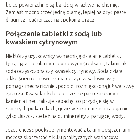
bo te powierzchnie są bardziej wrażliwe na chemię.
Zamiast mocno trzeć jedną plamę, lepiej nałożyć pastę
drugi raz i dać jej czas na spokojną pracę.
Połączenie tabletki z sodą lub
kwaskiem cytrynowym
Niektórzy użytkownicy wzmacniają działanie tabletki,
łącząc ją z popularnymi domowymi środkami, takimi jak
soda oczyszczona czy kwasek cytrynowy. Soda działa
lekko ściernie i również ma odczyn zasadowy, więc
pomaga mechanicznie „podbić” rozmiękczoną już warstwę
tłuszczu. Kwasek z kolei dobrze rozpuszcza osady z
kamienia i neutralizuje zapachy, co przydaje się w
starszych piekarnikach, gdzie w zakamarkach zalega nie
tylko tłuszcz, ale też nalot mineralny z parującej wody.
Jeżeli chcesz poeksperymentować z takimi połączeniami,
możesz skorzystać z kilku praktycznych wariantów: