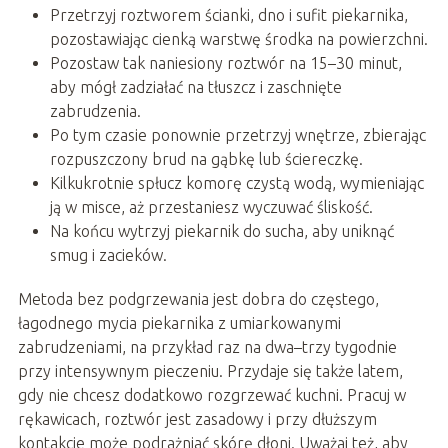
Przetrzyj roztworem ścianki, dno i sufit piekarnika,
pozostawiając cienką warstwę środka na powierzchni.
Pozostaw tak naniesiony roztwór na 15–30 minut,
aby mógł zadziałać na tłuszcz i zaschnięte
zabrudzenia.
Po tym czasie ponownie przetrzyj wnętrze, zbierając
rozpuszczony brud na gąbkę lub ściereczkę.
Kilkukrotnie spłucz komorę czystą wodą, wymieniając
ją w misce, aż przestaniesz wyczuwać śliskość.
Na końcu wytrzyj piekarnik do sucha, aby uniknąć
smug i zacieków.
Metoda bez podgrzewania jest dobra do częstego,
łagodnego mycia piekarnika z umiarkowanymi
zabrudzeniami, na przykład raz na dwa–trzy tygodnie
przy intensywnym pieczeniu. Przydaje się także latem,
gdy nie chcesz dodatkowo rozgrzewać kuchni. Pracuj w
rękawicach, roztwór jest zasadowy i przy dłuższym
kontakcie może podrażniać skórę dłoni. Uważaj też, aby