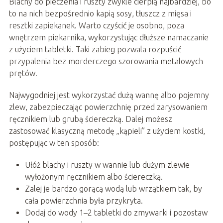
Blachy do pieczenia i ruszty zwykle cierpią najbardziej, bo
to na nich bezpośrednio kapią sosy, tłuszcz z mięsa i
resztki zapiekanek. Warto czyścić je osobno, poza
wnętrzem piekarnika, wykorzystując dłuższe namaczanie
z użyciem tabletki. Taki zabieg pozwala rozpuścić
przypalenia bez morderczego szorowania metalowych
prętów.
Najwygodniej jest wykorzystać dużą wannę albo pojemny
zlew, zabezpieczając powierzchnię przed zarysowaniem
ręcznikiem lub grubą ściereczką. Dalej możesz
zastosować klasyczną metodę „kąpieli” z użyciem kostki,
postępując w ten sposób:
Ułóż blachy i ruszty w wannie lub dużym zlewie
wyłożonym ręcznikiem albo ściereczką.
Zalej je bardzo gorącą wodą lub wrzątkiem tak, by
cała powierzchnia była przykryta.
Dodaj do wody 1–2 tabletki do zmywarki i pozostaw