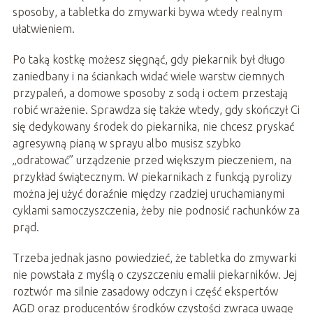
sposoby, a tabletka do zmywarki bywa wtedy realnym
ułatwieniem.
Po taką kostkę możesz sięgnąć, gdy piekarnik był długo
zaniedbany i na ściankach widać wiele warstw ciemnych
przypaleń, a domowe sposoby z sodą i octem przestają
robić wrażenie. Sprawdza się także wtedy, gdy skończył Ci
się dedykowany środek do piekarnika, nie chcesz pryskać
agresywną pianą w sprayu albo musisz szybko
„odratować” urządzenie przed większym pieczeniem, na
przykład świątecznym. W piekarnikach z funkcją pyrolizy
można jej użyć doraźnie między rzadziej uruchamianymi
cyklami samoczyszczenia, żeby nie podnosić rachunków za
prąd.
Trzeba jednak jasno powiedzieć, że tabletka do zmywarki
nie powstała z myślą o czyszczeniu emalii piekarników. Jej
roztwór ma silnie zasadowy odczyn i część ekspertów
AGD oraz producentów środków czystości zwraca uwagę