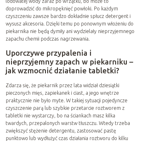
lodowatej wody zaraz po wrzątku, bo może to
doprowadzić do mikropęknięć powłoki. Po każdym
czyszczeniu zawsze bardzo dokładnie spłucz detergent i
wysusz akcesoria. Dzięki temu po ponownym włożeniu do
piekarnika nie będą dymiły ani wydzielały nieprzyjemnego
zapachu chemii podczas nagrzewania.
Uporczywe przypalenia i
nieprzyjemny zapach w piekarniku –
jak wzmocnić działanie tabletki?
Zdarza się, że piekarnik przez lata widział dziesiątki
pieczonych mięs, zapiekanek i ciast, a jego wnętrze
praktycznie nie było myte. W takiej sytuacji pojedyncze
czyszczenie parą lub szybkie przetarcie roztworem z
tabletki nie wystarczy, bo na ściankach masz kilka
twardych, przepalonych warstw tłuszczu. Wtedy trzeba
zwiększyć stężenie detergentu, zastosować pastę
punktowo lub wydłużyć czas działania roztworu do kilku