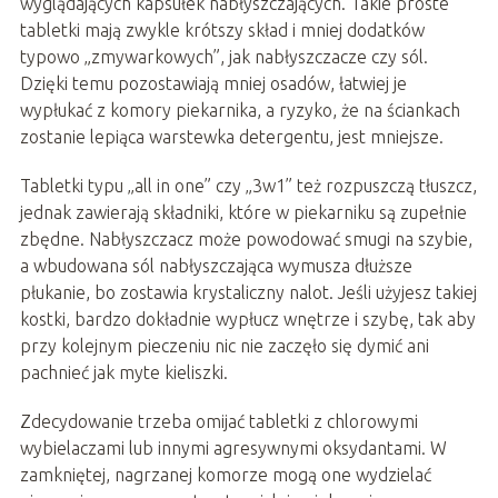
wyglądających kapsułek nabłyszczających. Takie proste
tabletki mają zwykle krótszy skład i mniej dodatków
typowo „zmywarkowych”, jak nabłyszczacze czy sól.
Dzięki temu pozostawiają mniej osadów, łatwiej je
wypłukać z komory piekarnika, a ryzyko, że na ściankach
zostanie lepiąca warstewka detergentu, jest mniejsze.
Tabletki typu „all in one” czy „3w1” też rozpuszczą tłuszcz,
jednak zawierają składniki, które w piekarniku są zupełnie
zbędne. Nabłyszczacz może powodować smugi na szybie,
a wbudowana sól nabłyszczająca wymusza dłuższe
płukanie, bo zostawia krystaliczny nalot. Jeśli użyjesz takiej
kostki, bardzo dokładnie wypłucz wnętrze i szybę, tak aby
przy kolejnym pieczeniu nic nie zaczęło się dymić ani
pachnieć jak myte kieliszki.
Zdecydowanie trzeba omijać tabletki z chlorowymi
wybielaczami lub innymi agresywnymi oksydantami. W
zamkniętej, nagrzanej komorze mogą one wydzielać