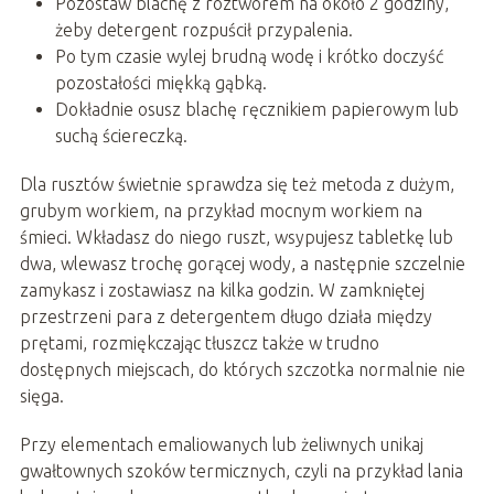
Pozostaw blachę z roztworem na około 2 godziny,
żeby detergent rozpuścił przypalenia.
Po tym czasie wylej brudną wodę i krótko doczyść
pozostałości miękką gąbką.
Dokładnie osusz blachę ręcznikiem papierowym lub
suchą ściereczką.
Dla rusztów świetnie sprawdza się też metoda z dużym,
grubym workiem, na przykład mocnym workiem na
śmieci. Wkładasz do niego ruszt, wsypujesz tabletkę lub
dwa, wlewasz trochę gorącej wody, a następnie szczelnie
zamykasz i zostawiasz na kilka godzin. W zamkniętej
przestrzeni para z detergentem długo działa między
prętami, rozmiękczając tłuszcz także w trudno
dostępnych miejscach, do których szczotka normalnie nie
sięga.
Przy elementach emaliowanych lub żeliwnych unikaj
gwałtownych szoków termicznych, czyli na przykład lania