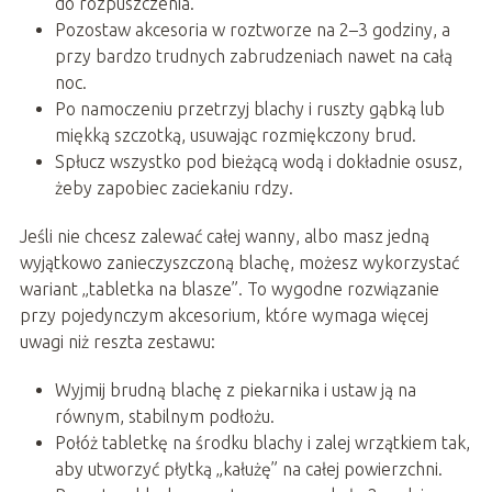
do rozpuszczenia.
Pozostaw akcesoria w roztworze na 2–3 godziny, a
przy bardzo trudnych zabrudzeniach nawet na całą
noc.
Po namoczeniu przetrzyj blachy i ruszty gąbką lub
miękką szczotką, usuwając rozmiękczony brud.
Spłucz wszystko pod bieżącą wodą i dokładnie osusz,
żeby zapobiec zaciekaniu rdzy.
Jeśli nie chcesz zalewać całej wanny, albo masz jedną
wyjątkowo zanieczyszczoną blachę, możesz wykorzystać
wariant „tabletka na blasze”. To wygodne rozwiązanie
przy pojedynczym akcesorium, które wymaga więcej
uwagi niż reszta zestawu:
Wyjmij brudną blachę z piekarnika i ustaw ją na
równym, stabilnym podłożu.
Połóż tabletkę na środku blachy i zalej wrzątkiem tak,
aby utworzyć płytką „kałużę” na całej powierzchni.