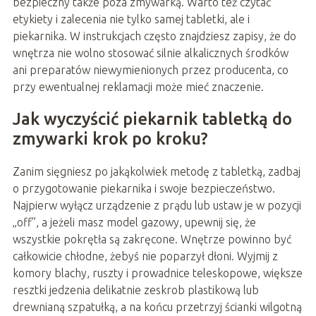
bezpieczny także poza zmywarką. Warto też czytać
etykiety i zalecenia nie tylko samej tabletki, ale i
piekarnika. W instrukcjach często znajdziesz zapisy, że do
wnętrza nie wolno stosować silnie alkalicznych środków
ani preparatów niewymienionych przez producenta, co
przy ewentualnej reklamacji może mieć znaczenie.
Jak wyczyścić piekarnik tabletką do
zmywarki krok po kroku?
Zanim sięgniesz po jakąkolwiek metodę z tabletką, zadbaj
o przygotowanie piekarnika i swoje bezpieczeństwo.
Najpierw wyłącz urządzenie z prądu lub ustaw je w pozycji
„off”, a jeżeli masz model gazowy, upewnij się, że
wszystkie pokrętła są zakręcone. Wnętrze powinno być
całkowicie chłodne, żebyś nie poparzył dłoni. Wyjmij z
komory blachy, ruszty i prowadnice teleskopowe, większe
resztki jedzenia delikatnie zeskrob plastikową lub
drewnianą szpatułką, a na końcu przetrzyj ścianki wilgotną