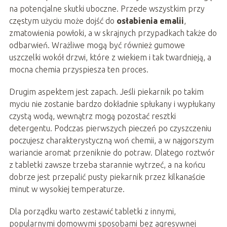
na potencjalne skutki uboczne. Przede wszystkim przy
częstym użyciu może dojść do
osłabienia emalii
,
zmatowienia powłoki, a w skrajnych przypadkach także do
odbarwień. Wrażliwe mogą być również gumowe
uszczelki wokół drzwi, które z wiekiem i tak twardnieją, a
mocna chemia przyspiesza ten proces.
Drugim aspektem jest zapach. Jeśli piekarnik po takim
myciu nie zostanie bardzo dokładnie spłukany i wypłukany
czystą wodą, wewnątrz mogą pozostać resztki
detergentu. Podczas pierwszych pieczeń po czyszczeniu
poczujesz charakterystyczną woń chemii, a w najgorszym
wariancie aromat przeniknie do potraw. Dlatego roztwór
z tabletki zawsze trzeba starannie wytrzeć, a na końcu
dobrze jest przepalić pusty piekarnik przez kilkanaście
minut w wysokiej temperaturze.
Dla porządku warto zestawić tabletki z innymi,
popularnymi domowymi sposobami bez agresywnej