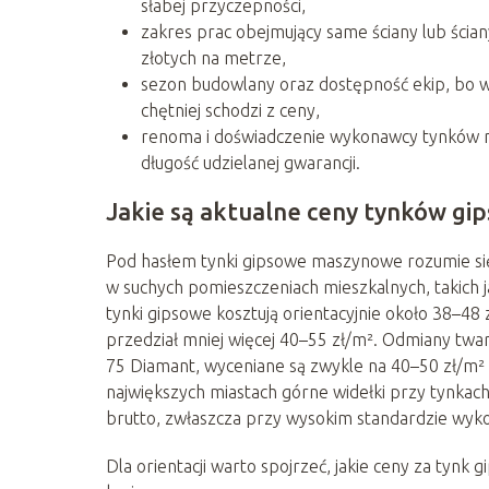
słabej przyczepności,
zakres prac obejmujący same ściany lub ściany
złotych na metrze,
sezon budowlany oraz dostępność ekip, bo wio
chętniej schodzi z ceny,
renoma i doświadczenie wykonawcy tynków m
długość udzielanej gwarancji.
Jakie są aktualne ceny tynków g
Pod hasłem tynki gipsowe maszynowe rozumie s
w suchych pomieszczeniach mieszkalnych, takich ja
tynki gipsowe kosztują orientacyjnie około 38–48 
przedział mniej więcej 40–55 zł/m². Odmiany tw
75 Diamant, wyceniane są zwykle na 40–50 zł/m² 
największych miastach górne widełki przy tynkac
brutto, zwłaszcza przy wysokim standardzie wyk
Dla orientacji warto spojrzeć, jakie ceny za tynk