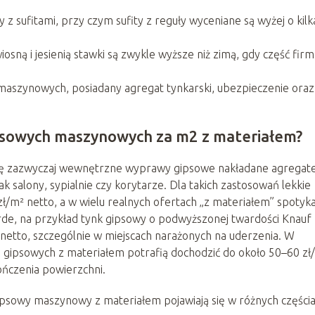
 z sufitami, przy czym sufity z reguły wyceniane są wyżej o kilk
sną i jesienią stawki są zwykle wyższe niż zimą, gdy część firm
aszynowych, posiadany agregat tynkarski, ubezpieczenie oraz
ipsowych maszynowych za m2 z materiałem?
ię zazwyczaj wewnętrzne wyprawy gipsowe nakładane agrega
k salony, sypialnie czy korytarze. Dla takich zastosowań lekkie
zł/m² netto, a w wielu realnych ofertach „z materiałem” spotyka
arde, na przykład tynk gipsowy o podwyższonej twardości Knau
netto, szczególnie w miejscach narażonych na uderzenia. W
h gipsowych z materiałem potrafią dochodzić do około 50–60 zł
ończenia powierzchni.
 gipsowy maszynowy z materiałem pojawiają się w różnych części