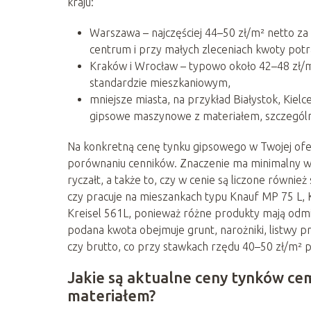
kraju:
Warszawa – najczęściej 44–50 zł/m² netto z
centrum i przy małych zleceniach kwoty potr
Kraków i Wrocław – typowo około 42–48 zł/
standardzie mieszkaniowym,
mniejsze miasta, na przykład Białystok, Kiel
gipsowe maszynowe z materiałem, szczególn
Na konkretną cenę tynku gipsowego w Twojej ofe
porównaniu cenników. Znaczenie ma minimalny wy
ryczałt, a także to, czy w cenie są liczone równie
czy pracuje na mieszankach typu Knauf MP 75 L, 
Kreisel 561L, ponieważ różne produkty mają odmie
podana kwota obejmuje grunt, narożniki, listwy pr
czy brutto, co przy stawkach rzędu 40–50 zł/m² po
Jakie są aktualne ceny tynków 
materiałem?