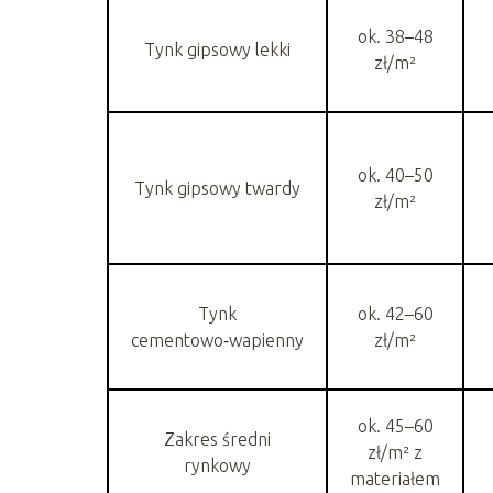
ok. 38–48
Tynk gipsowy lekki
zł/m²
ok. 40–50
Tynk gipsowy twardy
zł/m²
Tynk
ok. 42–60
cementowo‑wapienny
zł/m²
ok. 45–60
Zakres średni
zł/m² z
rynkowy
materiałem