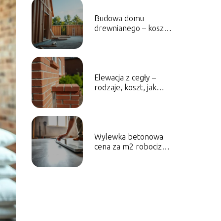
Budowa domu
drewnianego – koszty,
etapy, najważniejsze
zasady
Elewacja z cegły –
rodzaje, koszt, jak
zrobić krok po kroku
Wylewka betonowa
cena za m2 robocizny
bez materiału – ile
zapłacisz?