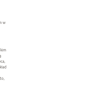
m w
bkim
ą
wca,
kład
to,