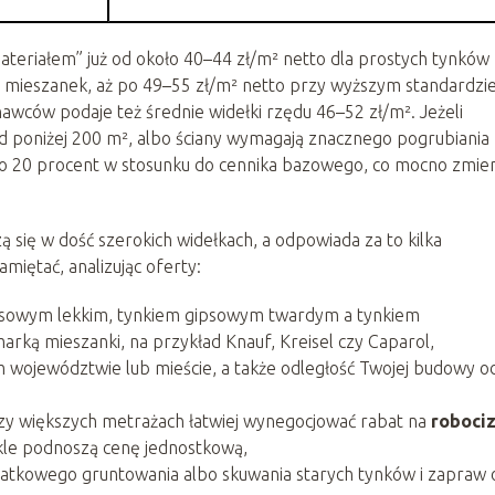
teriałem” już od około 40–44 zł/m² netto dla prostych tynków
 mieszanek, aż po 49–55 zł/m² netto przy wyższym standardzi
awców podaje też średnie widełki rzędu 46–52 zł/m². Jeżeli
ad poniżej 200 m², albo ściany wymagają znacznego pogrubiania
oło 20 procent w stosunku do cennika bazowego, co mocno zmie
ię w dość szerokich widełkach, a odpowiada za to kilka
miętać, analizując oferty:
gipsowym lekkim, tynkiem gipsowym twardym a tynkiem
ką mieszanki, na przykład Knauf, Kreisel czy Caparol,
m województwie lub mieście, a także odległość Twojej budowy o
rzy większych metrażach łatwiej wynegocjować rabat na
roboci
ykle podnoszą cenę jednostkową,
datkowego gruntowania albo skuwania starych tynków i zapraw 