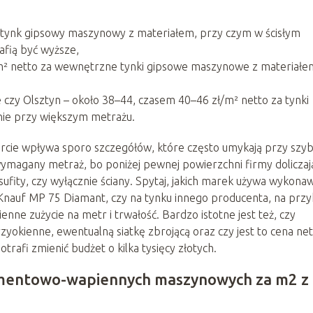
a tynk gipsowy maszynowy z materiałem, przy czym w ścisłym
afią być wyższe,
m² netto za wewnętrzne tynki gipsowe maszynowe z materiałe
ce czy Olsztyn – około 38–44, czasem 40–46 zł/m² netto za tynki
ie przy większym metrażu.
rcie wpływa sporo szczegółów, które często umykają przy szy
magany metraż, bo poniżej pewnej powierzchni firmy doliczaj
ż sufity, czy wyłącznie ściany. Spytaj, jakich marek używa wykona
Knauf MP 75 Diamant, czy na tynku innego producenta, na przy
nne zużycie na metr i trwałość. Bardzo istotne jest też, czy
zyokienne, ewentualną siatkę zbrojącą oraz czy jest to cena net
trafi zmienić budżet o kilka tysięcy złotych.
cementowo-wapiennych maszynowych za m2 z