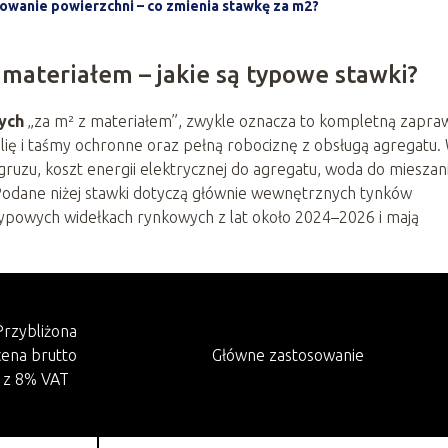
kowanie powierzchni – co zmienia stawkę za m2?
materiałem – jakie są typowe stawki?
ych
„za m² z materiałem”, zwykle oznacza to kompletną zapra
folię i taśmy ochronne oraz pełną robociznę z obsługą agregatu.
 gruzu, koszt energii elektrycznej do agregatu, woda do mieszan
odane niżej stawki dotyczą głównie wewnętrznych tynków
powych widełkach rynkowych z lat około 2024–2026 i mają
Przybliżona
cena brutto
Główne zastosowanie
z 8% VAT