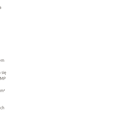
a
tem
 się
f MP
/m²
ach