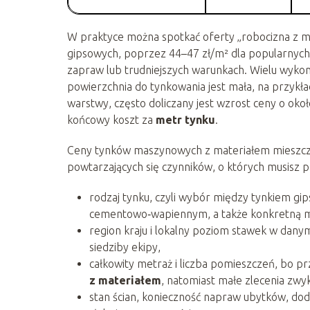
W praktyce można spotkać oferty „robocizna z ma
gipsowych, poprzez 44–47 zł/m² dla popularnych
zapraw lub trudniejszych warunkach. Wielu wykon
powierzchnia do tynkowania jest mała, na przykł
warstwy, często doliczany jest wzrost ceny o ok
końcowy koszt za
metr tynku
.
Ceny tynków maszynowych z materiałem mieszczą s
powtarzających się czynników, o których musisz pa
rodzaj tynku, czyli wybór między tynkiem 
cementowo‑wapiennym, a także konkretną mar
region kraju i lokalny poziom stawek w dany
siedziby ekipy,
całkowity metraż i liczba pomieszczeń, bo p
z materiałem
, natomiast małe zlecenia zw
stan ścian, konieczność napraw ubytków, do