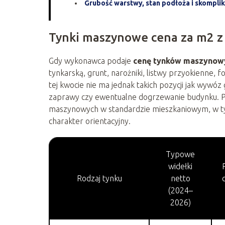
Grubość warstwy, stan podłoża i skompli
Tynki maszynowe cena za m2 z 
Gdy wykonawca podaje
cenę tynków maszynow
tynkarską, grunt, narożniki, listwy przyokienne, 
tej kwocie nie ma jednak takich pozycji jak wywóz
zaprawy czy ewentualne dogrzewanie budynku. P
maszynowych w standardzie mieszkaniowym, w ty
charakter orientacyjny.
Typowe
widełki
Rodzaj tynku
netto
(2024–
2026)