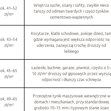
Wnętrza suche, ściany i sufity, zwykle nieco
ok. 41–52
tańszy od odmian twardych i części tynków
zł/m²
cementowo‑wapiennych
Korytarze, klatki schodowe, pokoje dzieci, ta
ok. 43–54
gdzie wymagana jest większa odporność na
zł/m²
uderzenia, zazwyczaj trochę droższy od
lekkiego
Łazienki, kuchnie, garaże, piwnice, często o 5
ok. 45–65
10 zł/m² droższy od gipsowych przez wyższą
zł/m²
odporność i dłuższy czas schnięcia
Przeciętne tynki maszynowe wewnętrzne w
ok. 49–65
domach i mieszkaniach, przy standardowej
zł/m²
grubości 10–15 mm i typowym stanie ścian