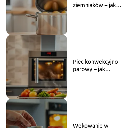
ziemniaków – jak
działa i jaki model
wybrać?
Piec konwekcyjno-
parowy – jak
działa,
zastosowanie,
zalety
Wekowanie w