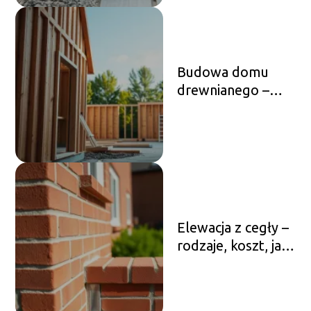
Budowa domu
drewnianego –
koszty, etapy,
najważniejsze
zasady
Elewacja z cegły –
rodzaje, koszt, jak
zrobić krok po
kroku