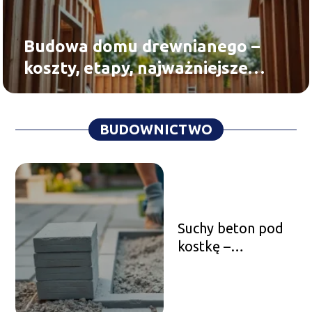
Budowa domu drewnianego –
koszty, etapy, najważniejsze
zasady
BUDOWNICTWO
Suchy beton pod
kostkę –
proporcje, jak go
przygotować?