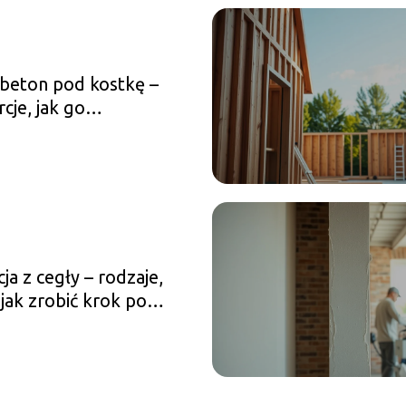
 beton pod kostkę –
cje, jak go
otować?
ja z cegły – rodzaje,
 jak zrobić krok po