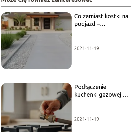
Co zamiast kostki na
podjazd –
praktyczne i
estetyczne
rozwiązania
2021-11-19
Podłączenie
kuchenki gazowej –
jak zrobić to
bezpiecznie?
2021-11-19