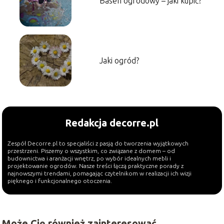
Basen ogrodowy – jaki kupić?
Jaki ogród?
Redakcja decorre.pl
Zespół Decorre.pl to specjaliści z pasją do tworzenia wyjątkowych
przestrzeni. Piszemy o wszystkim, co związane z domem – od
budownictwa i aranżacji wnętrz, po wybór idealnych mebli i
projektowanie ogrodów. Nasze treści łączą praktyczne porady z
najnowszymi trendami, pomagając czytelnikom w realizacji ich wizji
pięknego i funkcjonalnego otoczenia.
Może Cię również zainteresować